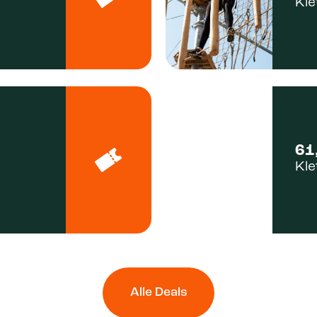
Kle
61
Kle
Alle Deals