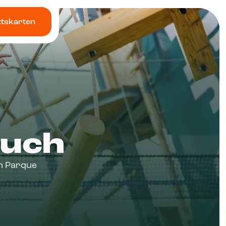
ittskarten
such
im Parque