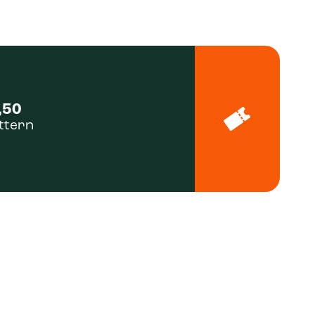
,50
ttern