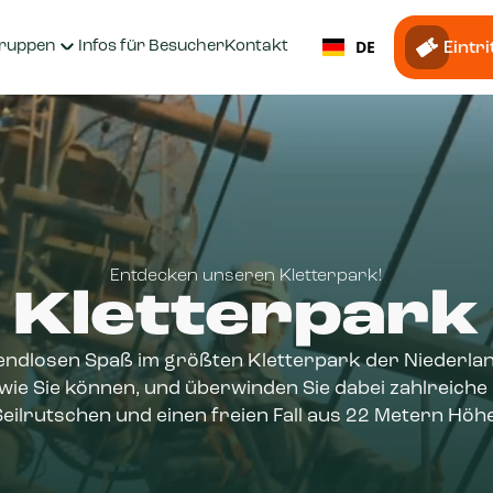
DE
ruppen
Infos für Besucher
Kontakt
Eintr
Entdecken unseren Kletterpark!
Kletterpark
 endlosen Spaß im größten Kletterpark der Niederlan
 wie Sie können, und überwinden Sie dabei zahlreiche
Seilrutschen und einen freien Fall aus 22 Metern Höhe