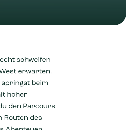
recht schweifen
e West erwarten.
, springst beim
mit hoher
 du den Parcours
n Routen des
as Abenteuer