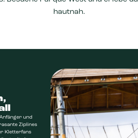
hautnah.
,
ll
 Anfänger und
rasante Ziplines
ür Kletterfans