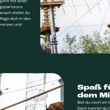
innt mit einer
ngsparcours
anach stellst du
Wage dich in den
 Grenzen und
Spaß fü
dem Mi
Bist du noch ein
Dann kannst du t