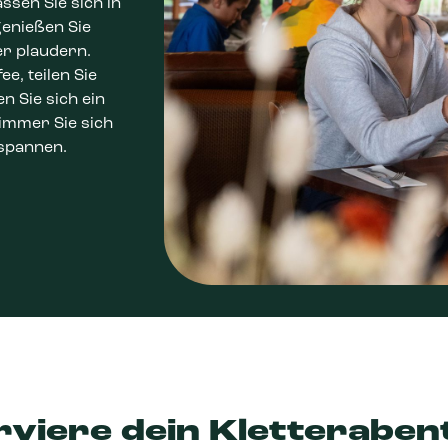
ssen Sie sich in
enießen Sie
r plaudern.
e, teilen Sie
 Sie sich ein
immer Sie sich
tspannen.
rviere dein Kletteraben